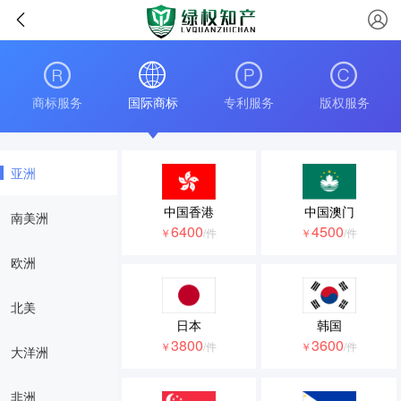
商标服务
国际商标
专利服务
版权服务
亚洲
中国香港
中国澳门
南美洲
6400
4500
￥
/件
￥
/件
欧洲
北美
日本
韩国
3800
3600
￥
/件
￥
/件
大洋洲
非洲