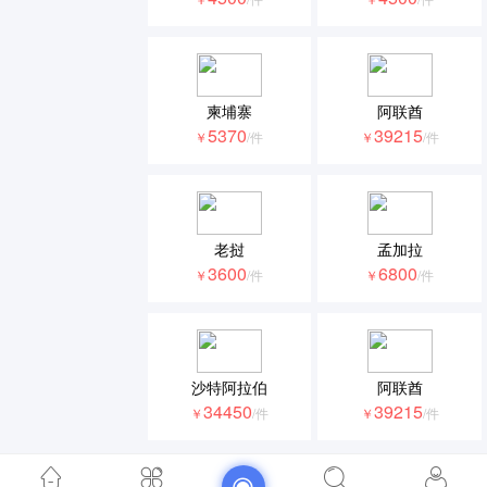
柬埔寨
阿联酋
5370
39215
￥
/件
￥
/件
老挝
孟加拉
3600
6800
￥
/件
￥
/件
沙特阿拉伯
阿联酋
34450
39215
￥
/件
￥
/件