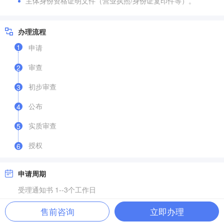
主体身份资格证明文件（营业执照/身份证复印件等）。
办理流程
1
申请
审查
2
初步审查
3
公布
4
实质审查
5
授权
6
申请周期
受理通知书 1--3个工作日
专利授权 8-10个月左右
售前咨询
立即办理