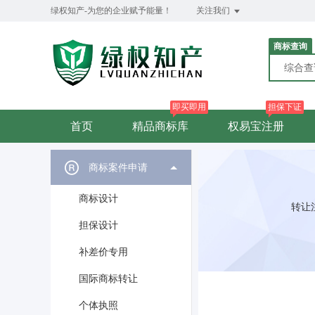
绿权知产-为您的企业赋予能量！
关注我们
商标查询
综合
即买即用
担保下证
首页
精品商标库
权易宝注册
商标案件申请
商标设计
转让
担保设计
补差价专用
国际商标转让
个体执照